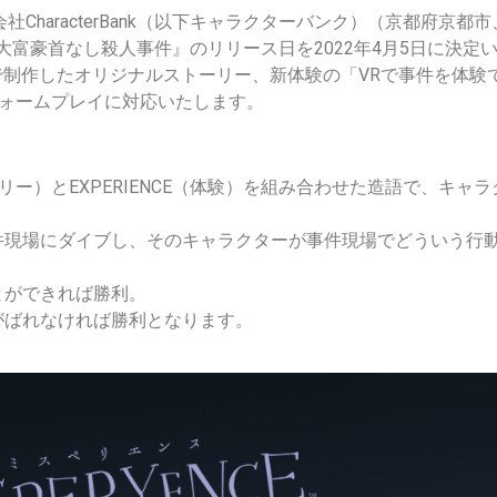
CharacterBank（以下キャラクターバンク）（京都府京都
ory1:大富豪首なし殺人事件』のリリース日を2022年4月5日に
共同で制作したオリジナルストーリー、新体験の「VRで事件を体
ットフォームプレイに対応いたします。
ミステリー）とEXPERIENCE（体験）を組み合わせた造語で、キ
件現場にダイブし、そのキャラクターが事件現場でどういう行
とができれば勝利。
がばれなければ勝利となります。