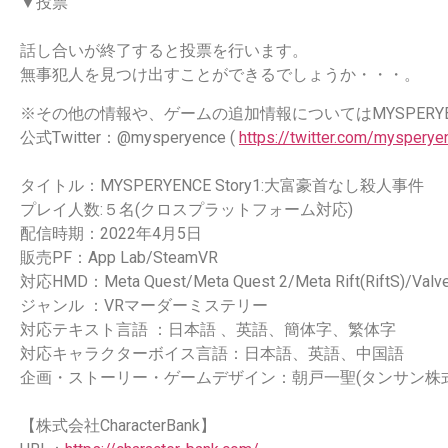
▼投票
話し合いが終了すると投票を行います。
無事犯人を見つけ出すことができるでしょうか・・・。
※その他の情報や、ゲームの追加情報についてはMYSPERYENC
公式Twitter：@mysperyence (
https://twitter.com/mysperye
タイトル：MYSPERYENCE Story1:大富豪首なし殺人事件
プレイ人数:５名(クロスプラットフォーム対応)
配信時期：2022年4月5日
販売PF：App Lab/SteamVR
対応HMD：Meta Quest/Meta Quest 2/Meta Rift(RiftS)/Valve
ジャンル ：VRマーダーミステリー
対応テキスト言語 ：日本語 、英語、簡体字、繁体字
対応キャラクターボイス言語：日本語、英語、中国語
企画・ストーリー・ゲームデザイン：朝戸一聖(タンサン株
【株式会社CharacterBank】