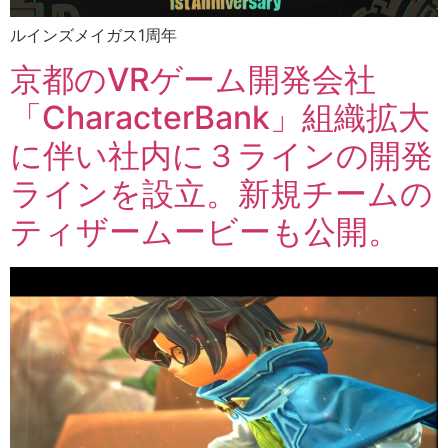
ルインズメイガス1周年
京都のVRゲーム開発会社
「CharacterBank」組織拡大
に伴い社内に３ラインの開発
ラインを設立。新規チームの
ティザームービーも公開。