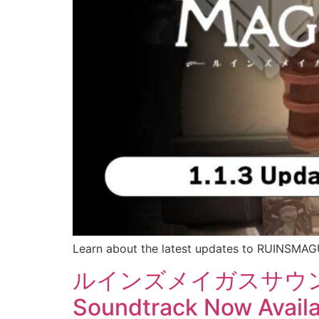
Learn about the latest updates to RUINSMAGUS
ルインズメイガスサウンドト
Soundtrack Now Availa