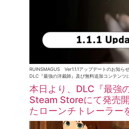
RUINSMAGUS Ver1.1.1アップデートのお
DLC『最強の洋裁師』及び無料追加コンテンツに伴
本日より、DLC『最強の洋
Steam Storeに
たローンチトレーラー