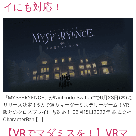
イにも対応！
『MYSPERYENCE』がNintendo Switch™で6月23日(木)に
リリース決定！5人で遊ぶマーダーミステリーゲーム！VR
版とのクロスプレイにも対応！ 06月15日2022年 株式会社
CharacterBan […]
【VRでマダミスを！】VRマ