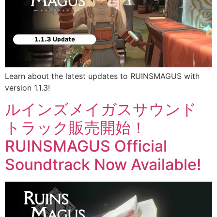
Learn about the latest updates to RUINSMAGUS with
version 1.1.3!
ルインズメイガスサウンド
トラック販売開始！
RUINSMAGUS Official
Soundtrack Now Available!