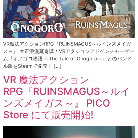
VR魔法アクションRPG『RUINSMAGUS～ルインズメイガ
ス～』 大正浪漫蒸奇譚 / VRアクションアドベンチャーゲー
ム『オノゴロ物語 ～The Tale of Onogoro～』とのバンド
ル版をSteamで発売！ […]
VR 魔法アクション
RPG『RUINSMAGUS～ルイ
ンズメイガス～』 PICO
Store にて販売開始!