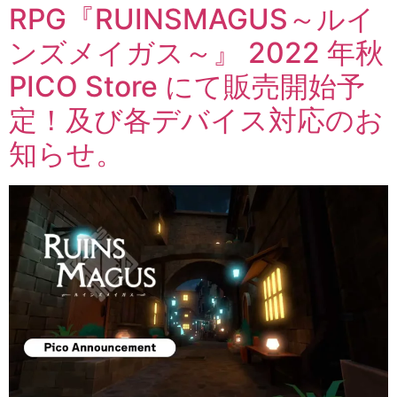
RPG『RUINSMAGUS～ルイ
ンズメイガス～』 2022 年秋
PICO Store にて販売開始予
定！及び各デバイス対応のお
知らせ。