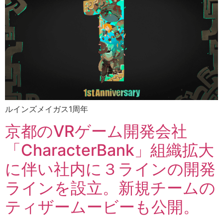
ルインズメイガス1周年
京都のVRゲーム開発会社
「CharacterBank」組織拡大
に伴い社内に３ラインの開発
ラインを設立。新規チームの
ティザームービーも公開。