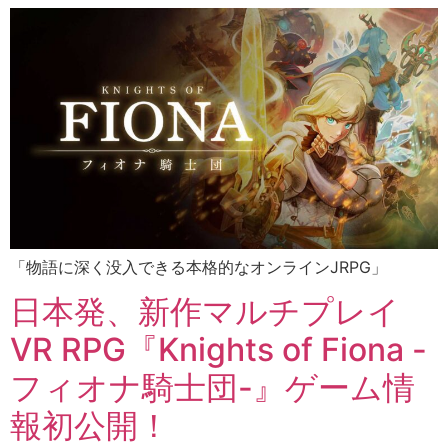
「物語に深く没入できる本格的なオンラインJRPG」
日本発、新作マルチプレイ
VR RPG『Knights of Fiona -
フィオナ騎士団-』ゲーム情
報初公開！